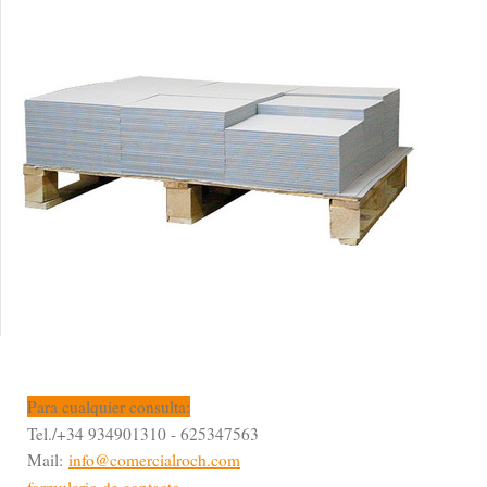
Para cualquier consulta:
Tel./+34 934901310 - 625347563
Mail:
info@comercialroch.com