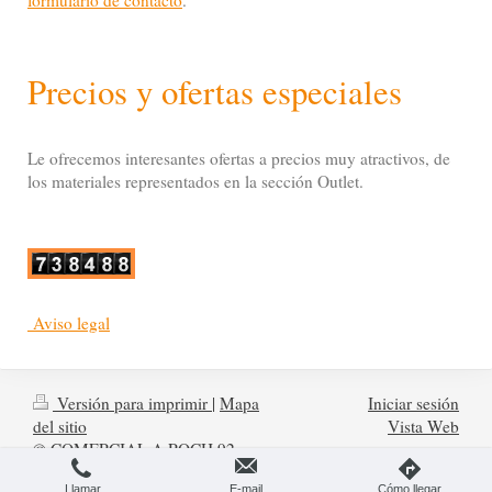
formulario de contacto
.
Precios y ofertas especiales
Le ofrecemos interesantes ofertas a precios muy atractivos, de
los materiales representados en la sección Outlet.
Aviso legal
Versión para imprimir
|
Mapa
Iniciar sesión
del sitio
Vista Web
© COMERCIAL A.ROCH 92,
S.L.
Llamar
E-mail
Cómo llegar