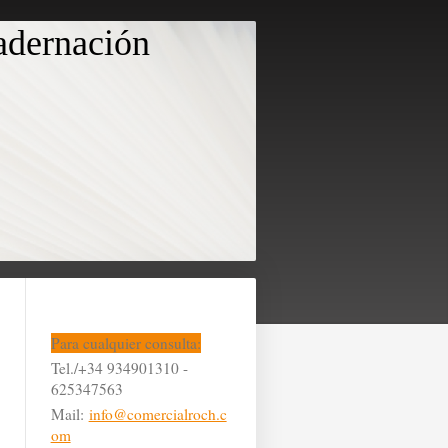
uadernación
Para cualquier consulta:
Tel./+34 934901310 -
625347563
Mail:
info@comercialroch.c
om