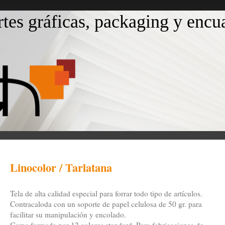
rtes gráficas, packaging y enc
Linocolor / Tarlatana
Tela de alta calidad especial para forrar todo tipo de artículos.
Contracaloda con un soporte de papel celulosa de 50 gr. para
facilitar su manipulación y encolado.
Gama formada por 12 colores standard. Para fabricaciones de