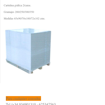
Cartulina gráfica 2/caras.
Gramajes 200/250/300/350
Medidas 65x90/70x100/72x102 cms.
Para cualquier consulta:
Tel./+34 934901310 - 625347563