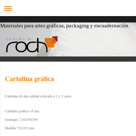
Materiales para artes gráficas, packaging y encuadernación
Cartulina gráfica
Cartulina de alta calidad estucada a 1 y 2 caras.
Cartulina gráfica 1/Cara.
Gramajes 210/250/290
Medida 72x102 cms.