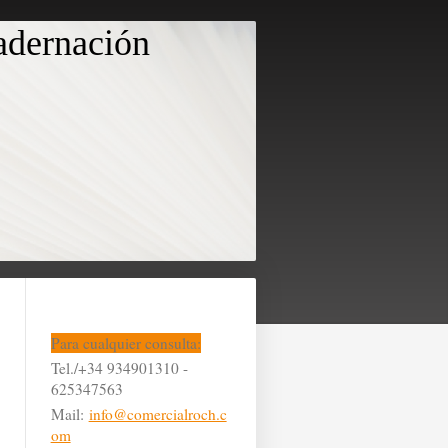
uadernación
Para cualquier consulta:
Tel./+34 934901310 -
625347563
Mail:
info@comercialroch.c
om